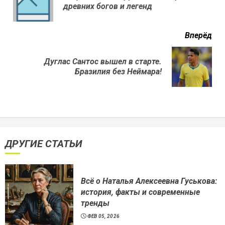
древних богов и легенд
нов
Вперёд
Дуглас Сантос вышел в старте.
Next
Бразилия без Неймара!
post:
ДРУГИЕ СТАТЬИ
Всё о Наталья Алексеевна Гуськова:
история, факты и современные
тренды
ФЕВ 05, 2026